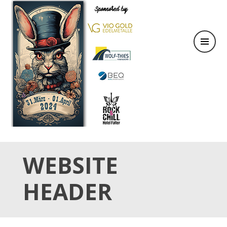
31.März & 01. April 2024
OSTER TATTOO WEEKEND
WEBSITE
HEADER