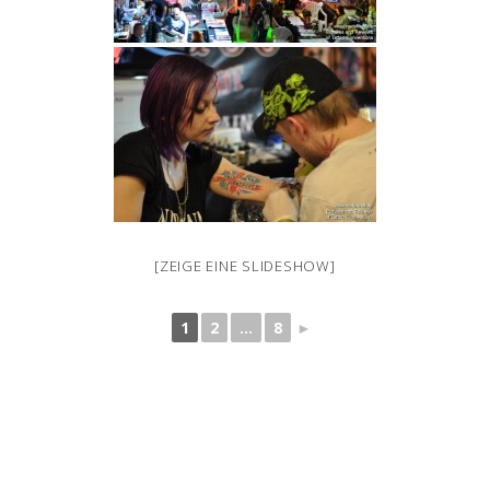
[ZEIGE EINE SLIDESHOW]
1
2
...
8
►