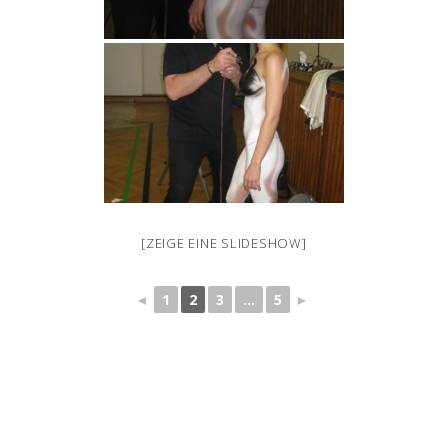
[ZEIGE EINE SLIDESHOW]
◄
1
2
3
...
5
►