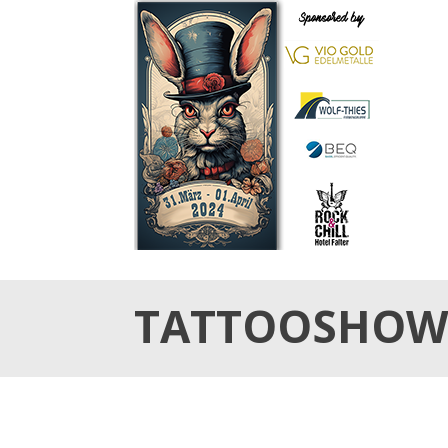
31.März & 01. April 2024
OSTER TATTOO WE
TATTOOSHOW 