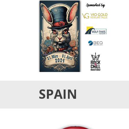
31.März & 01. April 2024
OSTER TATTOO WE
SPAIN