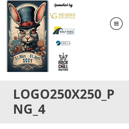
31.März & 01. April 2024
OSTER TATTOO WEEKEND
LOGO250X250_P
NG_4