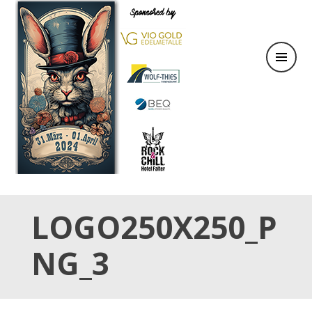
31.März & 01. April 2024
OSTER TATTOO WEEKEND
LOGO250X250_P
NG_3