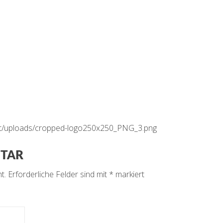
ent/uploads/cropped-logo250x250_PNG_3.png
NTAR
t.
Erforderliche Felder sind mit
*
markiert