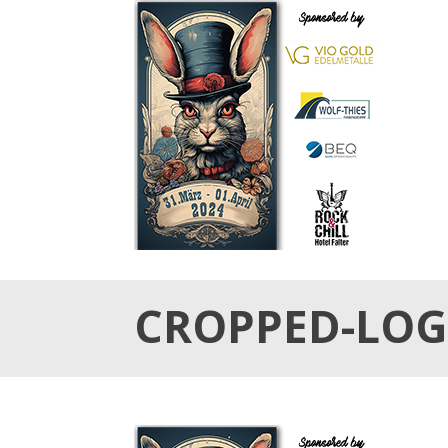
31.März & 01. April 2024
OSTER TATTOO WE
CROPPED-LOG