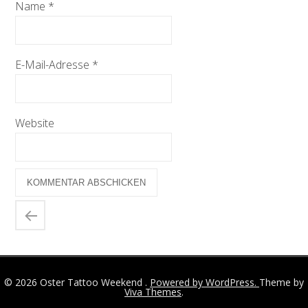
Name
*
E-Mail-Adresse
*
Website
© 2026 Oster Tattoo Weekend .
Powered by WordPress.
Theme by
Viva Themes
.