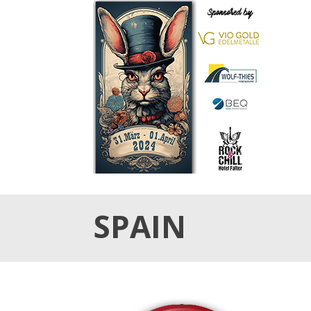
31.März & 01. April 2024
OSTER TATTOO WE
SPAIN