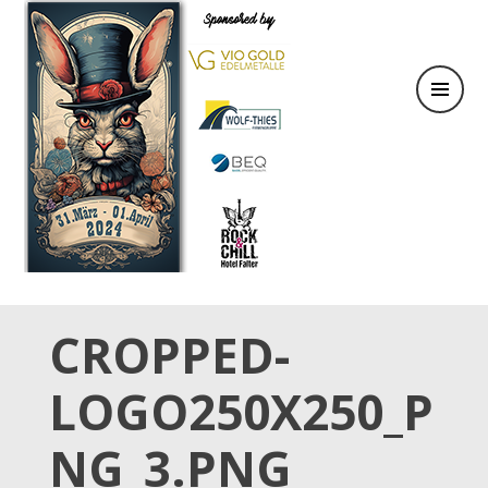
31.März & 01. April 2024
OSTER TATTOO WEEKEND
CROPPED-
LOGO250X250_P
NG_3.PNG