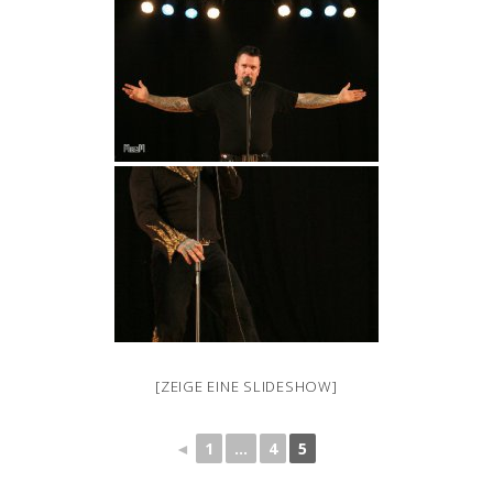
[ZEIGE EINE SLIDESHOW]
◄
1
...
4
5